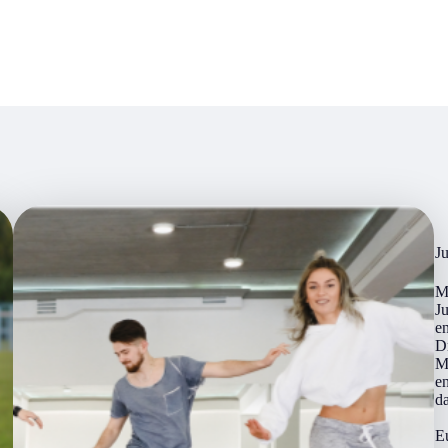
J
Me
Ju
en
D
M
e
da
E